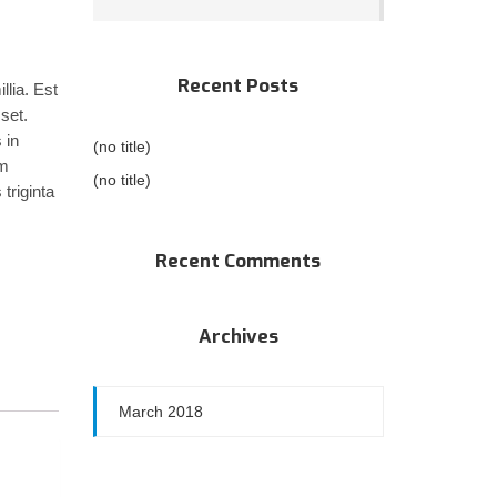
Recent Posts
llia. Est
set.
 in
(no title)
um
(no title)
triginta
Recent Comments
Archives
March 2018