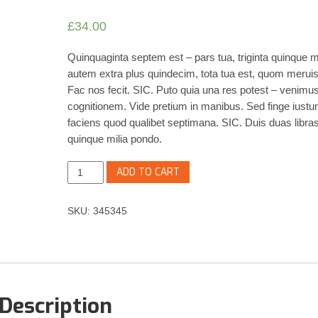
£
34.00
Quinquaginta septem est – pars tua, triginta quinque mi
autem extra plus quindecim, tota tua est, quom meruis
Fac nos fecit. SIC. Puto quia una res potest – venimus
cognitionem. Vide pretium in manibus. Sed finge iust
faciens quod qualibet septimana. SIC. Duis duas libras 
quinque milia pondo.
Aliquid
ADD TO CART
viride
quantity
SKU:
345345
Description