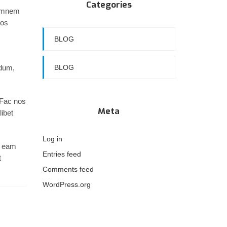
Categories
 omnem
vos
BLOG
rdum,
BLOG
 Fac nos
Meta
ibet
Log in
t eam
Entries feed
t
Comments feed
WordPress.org