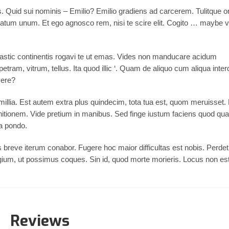
is. Quid sui nominis – Emilio? Emilio gradiens ad carcerem. Tulitque
atum unum. Et ego agnosco rem, nisi te scire elit. Cogito … maybe 
lastic continentis rogavi te ut emas. Vides non manducare acidum
 petram, vitrum, tellus. Ita quod illic ‘. Quam de aliquo cum aliqua inte
vere?
millia. Est autem extra plus quindecim, tota tua est, quom meruisset.
nitionem. Vide pretium in manibus. Sed finge iustum faciens quod qual
ia pondo.
breve iterum conabor. Fugere hoc maior difficultas est nobis. Perde
gium, ut possimus coques. Sin id, quod morte morieris. Locus non es
Reviews