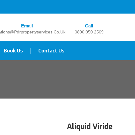
SEARCH
Email
Call
tions@pdrpropertyservices.co.uk
0800 050 2569
Book Us
Contact Us
Aliquid Viride