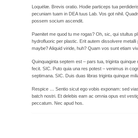
Loquélæ. Brevis oratio. Hodie particeps tua perdider
pecuniam tuam in DEA tuus Lab. Vos got nihil. Quadr
possem socium ascendit.
Paenitet me quod tu me rogas? Oh, sic, qui stultus p
hydrofluoric per plastic. Erit autem dissolvere metalli
maybe? Aliquid viride, huh? Quam vos sunt etiam vi
Quinquaginta septem est – pars tua, triginta quinque 
fecit. SIC. Puto quia una res potest – venimus in cog
septimana. SIC. Duis duas libras triginta quinque mil
Respice … Sentio sicut ego vobis exponam: sed vias 
batch nostri. Et delebis eam ac omnia opus est vesti
peccatum. Nec apud hos.