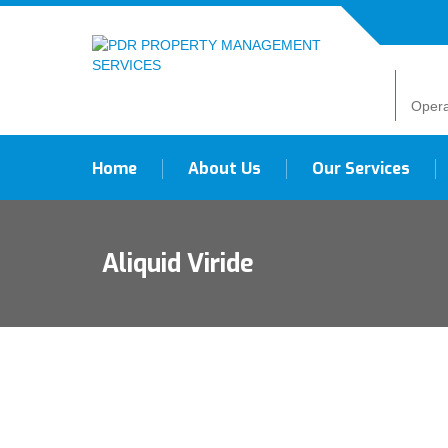
Opera
Home
About Us
Our Services
Aliquid Viride